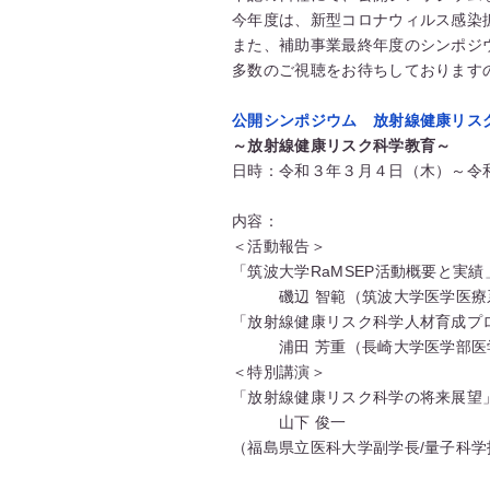
今年度は、新型コロナウィルス感染
また、補助事業最終年度のシンポジ
多数のご視聴をお待ちしております
公開シンポジウム 放射線健康リス
～放射線健康リスク科学教育～
日時：令和３年３月４日（木）～令
内容：
＜活動報告＞
「筑波大学RaMSEP活動概要と実績
磯辺 智範
（筑波大学医学医療
「放射線健康リスク科学人材育成プ
浦田 芳重
（長崎大学医学部医
＜特別講演＞
「放射線健康リスク科学の将来展望
山下 俊一
（福島県立医科大学副学長/量子科